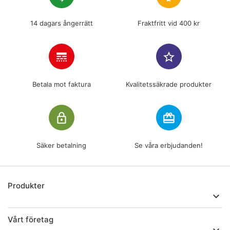
14 dagars ångerrätt
Fraktfritt vid 400 kr
line_style
star_border
Betala mot faktura
Kvalitetssäkrade produkter
lock_outline
redeem
Säker betalning
Se våra erbjudanden!
Produkter

Vårt företag