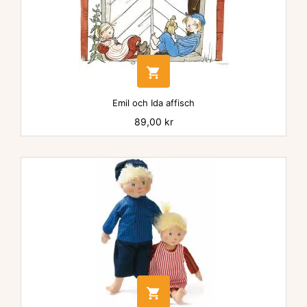

Emil och Ida affisch
Pris
89,00 kr
