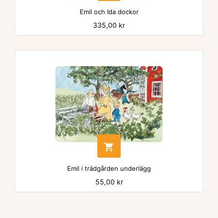
Emil och Ida dockor
Pris
335,00 kr

Emil i trädgården underlägg
Pris
55,00 kr