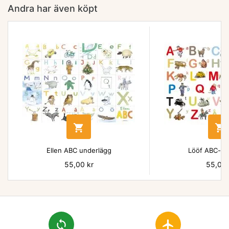
Andra har även köpt


Ellen ABC underlägg
Lööf ABC-un
Pris
55,00 kr
Pris
55,00 
loop
flight