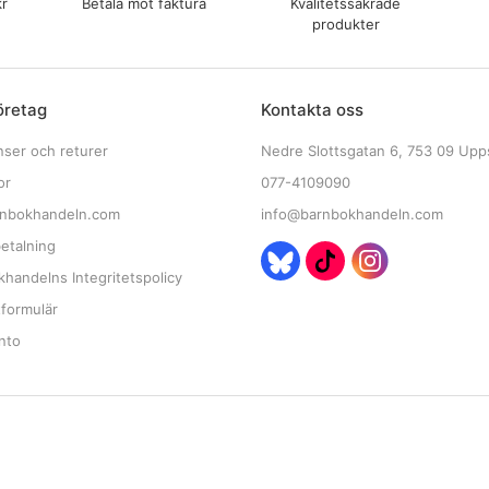
kr
Betala mot faktura
Kvalitetssäkrade
produkter
öretag
Kontakta oss
nser och returer
Nedre Slottsgatan 6, 753 09 Upp
or
077-4109090
nbokhandeln.com
info@barnbokhandeln.com
etalning
handelns Integritetspolicy
tformulär
nto