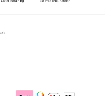
Säker betalning
Se våra erbjudanden!
sala