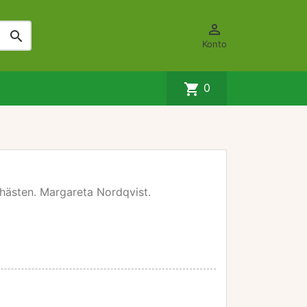


Konto
shopping_cart
0
 hästen. Margareta Nordqvist.