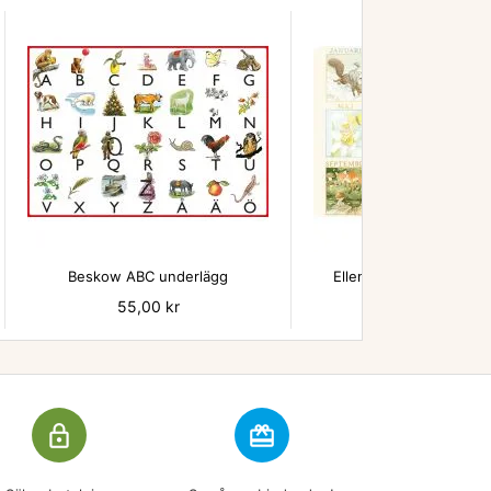


Beskow ABC underlägg
Ellen Månadsbilder un
Pris
55,00 kr
Pris
55,00 kr
lock_outline
redeem