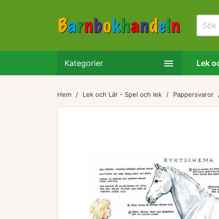

Kategorier
Lek oc
Hem
Lek och Lär - Spel och lek
Pappersvaror