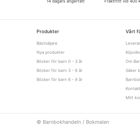
14 dagars ångerrätt
Fraktfritt vid 400 
Produkter
Vårt f
Bästsäljare
Levera
Nya produkter
Köpvilk
Böcker för barn 0 - 3 år
Om Bar
Böcker för barn 3 - 6 år
Säker b
Böcker för barn 6 - 9 år
Barnbok
Kontak
Mitt ko
© Barnbokhandeln / Bokmalen