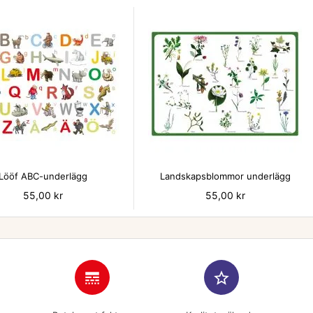


Lööf ABC-underlägg
Landskapsblommor underlägg
Pris
55,00 kr
Pris
55,00 kr
line_style
star_border