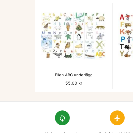

Ellen ABC underlägg
Pris
55,00 kr
loop
flight