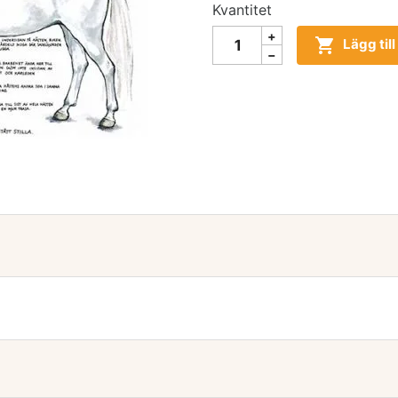
Kvantitet

Lägg til