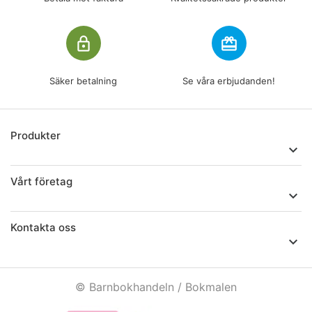
lock_outline
redeem
Säker betalning
Se våra erbjudanden!
Produkter

Vårt företag

Kontakta oss

© Barnbokhandeln / Bokmalen