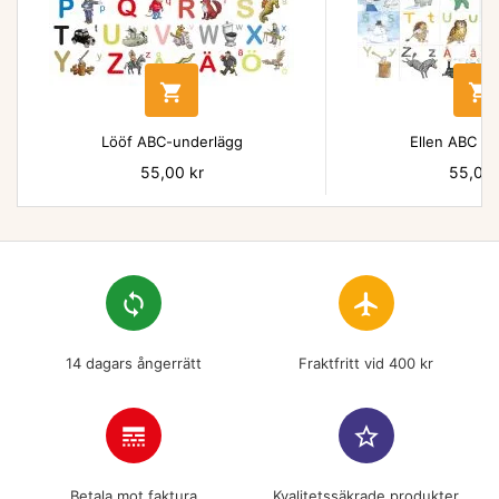


Lööf ABC-underlägg
Ellen ABC un
Pris
55,00 kr
Pris
55,00 
loop
flight
14 dagars ångerrätt
Fraktfritt vid 400 kr
line_style
star_border
Betala mot faktura
Kvalitetssäkrade produkter