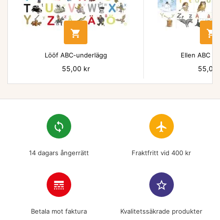


Lööf ABC-underlägg
Ellen ABC un
Pris
55,00 kr
Pris
55,00 
loop
flight
14 dagars ångerrätt
Fraktfritt vid 400 kr
line_style
star_border
Betala mot faktura
Kvalitetssäkrade produkter