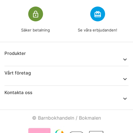
lock_outline
redeem
Säker betalning
Se våra erbjudanden!
Produkter

Vårt företag

Kontakta oss

© Barnbokhandeln / Bokmalen