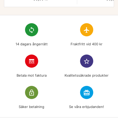
loop
flight
14 dagars ångerrätt
Fraktfritt vid 400 kr
line_style
star_border
Betala mot faktura
Kvalitetssäkrade produkter
lock_outline
redeem
Säker betalning
Se våra erbjudanden!