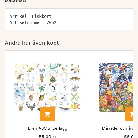
Datablad
Artikel: Fiskkort
Artikelnummer: 7052
Andra har även köpt


Ellen ABC underlägg
Månader och årsti
Pris
55,00 kr
Pris
55,00 