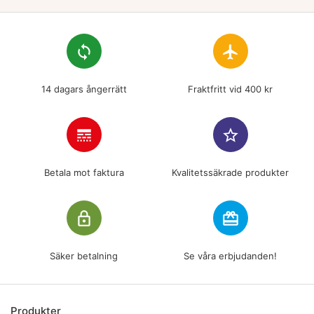
loop
flight
14 dagars ångerrätt
Fraktfritt vid 400 kr
line_style
star_border
Betala mot faktura
Kvalitetssäkrade produkter
lock_outline
redeem
Säker betalning
Se våra erbjudanden!
Produkter