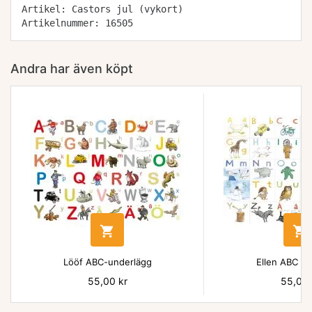
Artikel: Castors jul (vykort)
Artikelnummer: 16505
Andra har även köpt


Lööf ABC-underlägg
Ellen ABC un
Pris
55,00 kr
Pris
55,00 