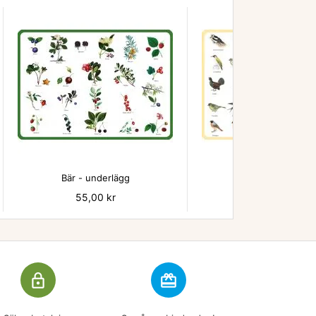


Bär - underlägg
Fåglar underläg
Pris
55,00 kr
Pris
55,00 kr
lock_outline
redeem