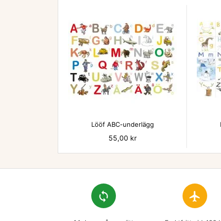

Lööf ABC-underlägg
Pris
55,00 kr
loop
flight