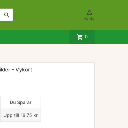


Konto
shopping_cart
0
lder - Vykort
Du Sparar
Upp till 18,75 kr