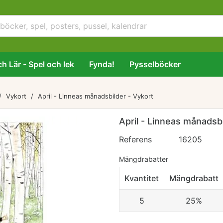
h Lär - Spel och lek
Fynda!
Pysselböcker
Vykort
April - Linneas månadsbilder - Vykort
April - Linneas månadsbi
Referens
16205
Mängdrabatter
Kvantitet
Mängdrabatt
5
25%