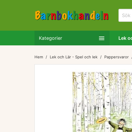

Kategorier
Lek oc
Hem
Lek och Lär - Spel och lek
Pappersvaror