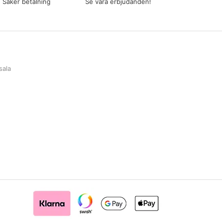
Säker betalning
Se våra erbjudanden!
sala