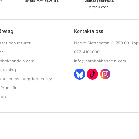
kr
Betala mot faktura
Kvalitetssäkrade
produkter
öretag
Kontakta oss
nser och returer
Nedre Slottsgatan 6, 753 09 Upp
or
077-4109090
nbokhandeln.com
info@barnbokhandeln.com
etalning
handelns Integritetspolicy
tformulär
nto