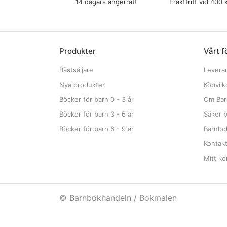
14 dagars ångerrätt
Fraktfritt vid 400 
Produkter
Vårt f
Bästsäljare
Levera
Nya produkter
Köpvilk
Böcker för barn 0 - 3 år
Om Bar
Böcker för barn 3 - 6 år
Säker b
Böcker för barn 6 - 9 år
Barnbok
Kontak
Mitt ko
© Barnbokhandeln / Bokmalen