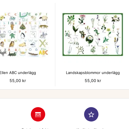


Ellen ABC underlägg
Landskapsblommor underlägg
Pris
55,00 kr
Pris
55,00 kr
line_style
star_border