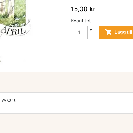
15,00 kr
Kvantitet

Lägg til
 Vykort