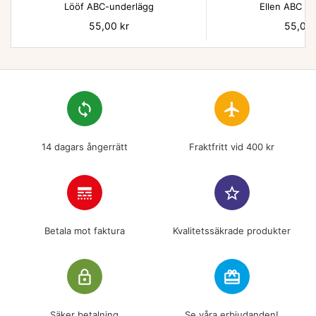
Lööf ABC-underlägg
Ellen ABC un
Pris
55,00 kr
Pris
55,00 
loop
flight
14 dagars ångerrätt
Fraktfritt vid 400 kr
line_style
star_border
Betala mot faktura
Kvalitetssäkrade produkter
lock_outline
redeem
Säker betalning
Se våra erbjudanden!