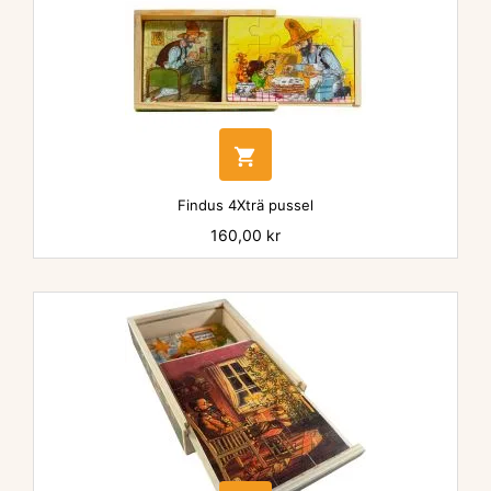

Findus 4Xträ pussel
Pris
160,00 kr