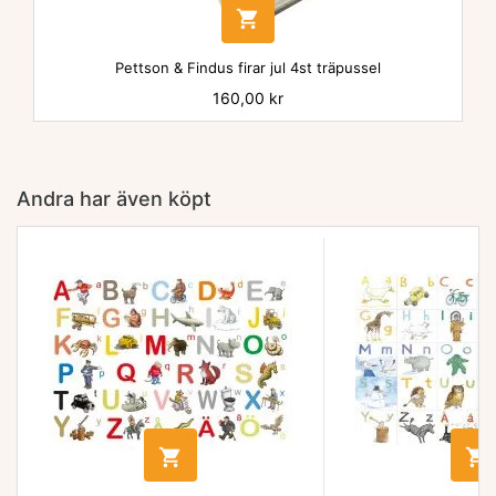

Pettson & Findus firar jul 4st träpussel
Pris
160,00 kr
Andra har även köpt

