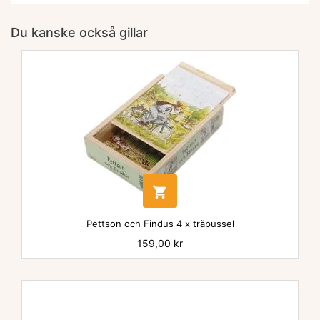
Du kanske också gillar

Pettson och Findus 4 x träpussel
Pris
159,00 kr