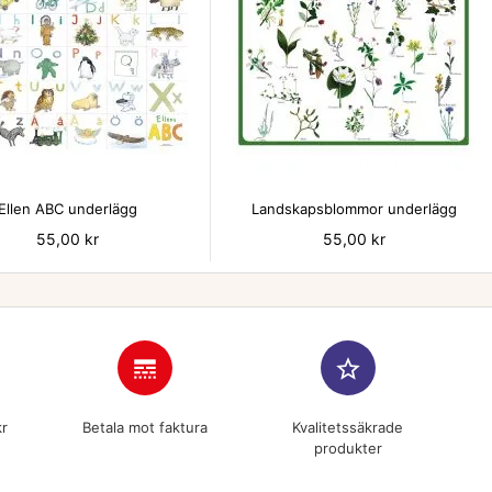


Ellen ABC underlägg
Landskapsblommor underlägg
Pris
55,00 kr
Pris
55,00 kr
line_style
star_border
kr
Betala mot faktura
Kvalitetssäkrade
produkter