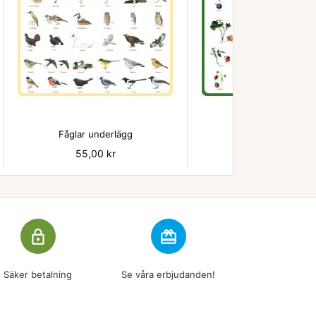


Fåglar underlägg
Bär - underlägg
Pris
55,00 kr
Pris
55,00 kr
lock_outline
redeem
Säker betalning
Se våra erbjudanden!