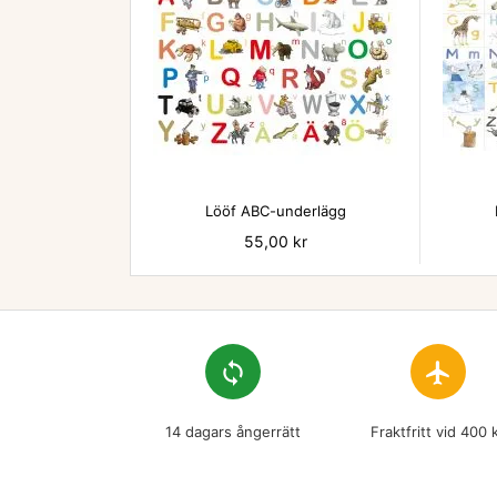

Lööf ABC-underlägg
Pris
55,00 kr
loop
flight
14 dagars ångerrätt
Fraktfritt vid 400 