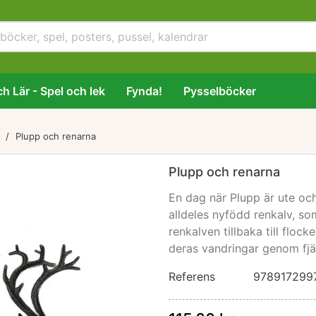
h Lär - Spel och lek
Fynda!
Pysselböcker
Plupp och renarna
Plupp och renarna
En dag när Plupp är ute och 
alldeles nyfödd renkalv, s
renkalven tillbaka till floc
deras vandringar genom fjäl
Referens
978917299