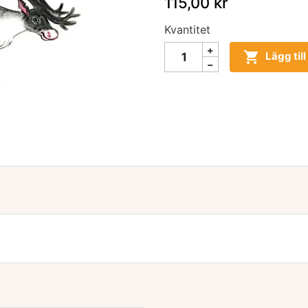
115,00 kr
Kvantitet

Lägg til