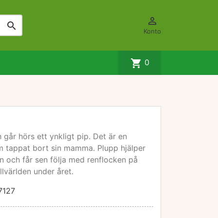


Konto
shopping_cart
0
går hörs ett ynkligt pip. Det är en
om tappat bort sin mamma. Plupp hjälper
ken och får sen följa med renflocken på
lvärlden under året.
7127