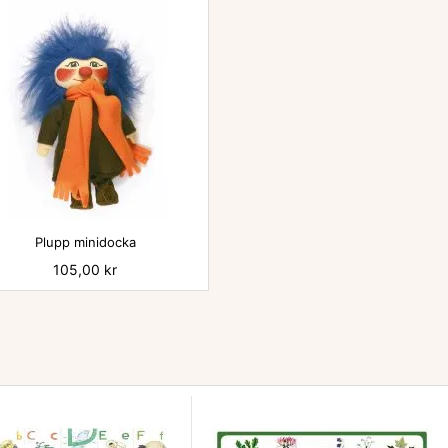

Plupp minidocka
Pris
105,00 kr