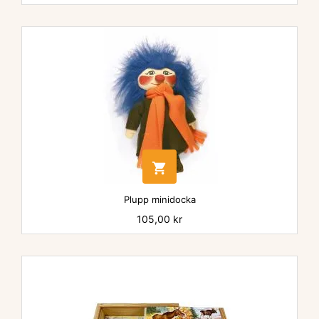

Plupp minidocka
Pris
105,00 kr