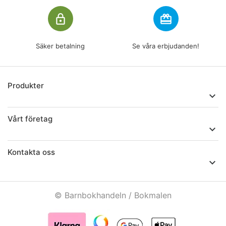
lock_outline
redeem
Säker betalning
Se våra erbjudanden!
Produkter

Vårt företag

Kontakta oss

© Barnbokhandeln / Bokmalen