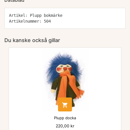
Datablad
Artikel: Plupp bokmärke
Artikelnummer: 504
Du kanske också gillar

Plupp docka
Pris
220,00 kr