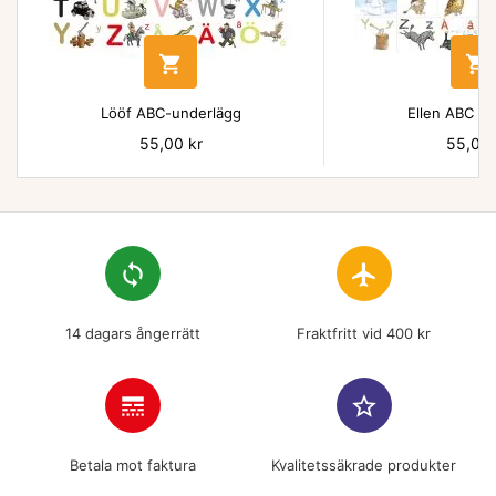


Lööf ABC-underlägg
Ellen ABC un
Pris
55,00 kr
Pris
55,00 
loop
flight
14 dagars ångerrätt
Fraktfritt vid 400 kr
line_style
star_border
Betala mot faktura
Kvalitetssäkrade produkter