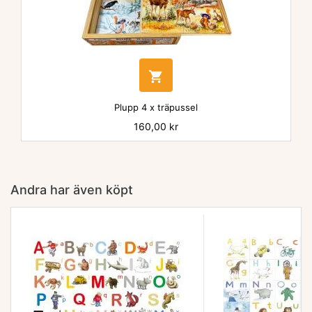

Plupp 4 x träpussel
Pris
160,00 kr
Andra har även köpt