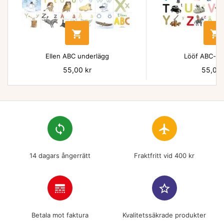


Ellen ABC underlägg
Lööf ABC-un
Pris
55,00 kr
Pris
55,00 
loop
flight
14 dagars ångerrätt
Fraktfritt vid 400 kr
line_style
star_border
Betala mot faktura
Kvalitetssäkrade produkter