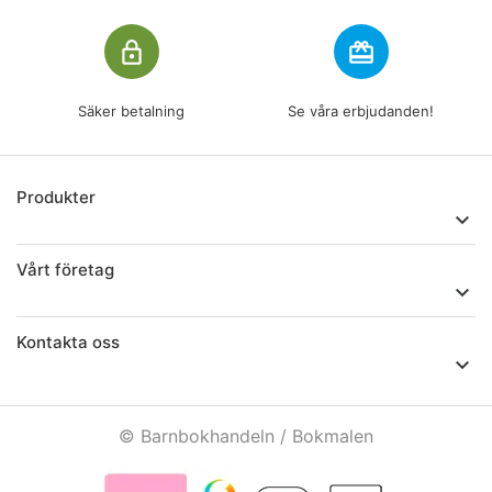
lock_outline
redeem
Säker betalning
Se våra erbjudanden!
Produkter

Vårt företag

Kontakta oss

© Barnbokhandeln / Bokmalen