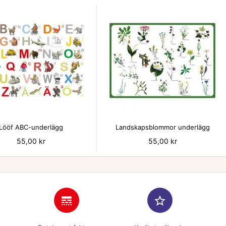


Lööf ABC-underlägg
Landskapsblommor underlägg
Pris
55,00 kr
Pris
55,00 kr
line_style
star_border