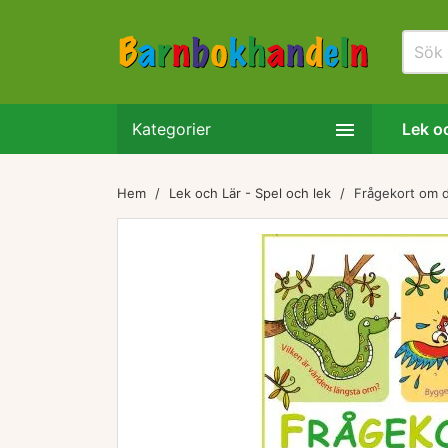

Kategorier
Lek oc
Hem
Lek och Lär - Spel och lek
Frågekort om d