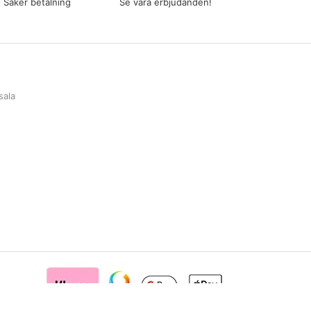
Säker betalning
Se våra erbjudanden!
sala