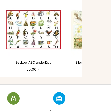


Beskow ABC underlägg
Ellen Månadsbilder un
Pris
55,00 kr
Pris
55,00 kr
lock_outline
redeem