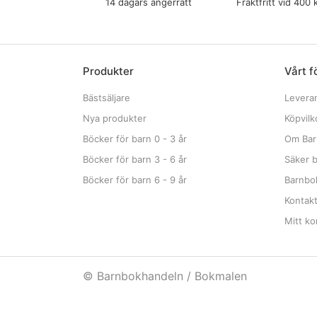
14 dagars ångerrätt
Fraktfritt vid 400 
Produkter
Vårt f
Bästsäljare
Levera
Nya produkter
Köpvilk
Böcker för barn 0 - 3 år
Om Bar
Böcker för barn 3 - 6 år
Säker b
Böcker för barn 6 - 9 år
Barnbok
Kontak
Mitt ko
© Barnbokhandeln / Bokmalen