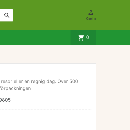


Konto
shopping_cart
0
 resor eller en regnig dag. Över 500
i förpackningen
9805