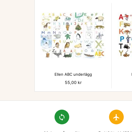

Ellen ABC underlägg
Pris
55,00 kr
loop
flight