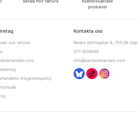
kr
Betala mot faktura
Kvalitetssäkrade
produkter
öretag
Kontakta oss
nser och returer
Nedre Slottsgatan 6, 753 09 Upp
or
077-4109090
nbokhandeln.com
info@barnbokhandeln.com
etalning
handelns Integritetspolicy
tformulär
nto