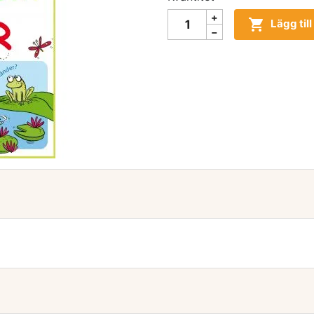

Lägg til