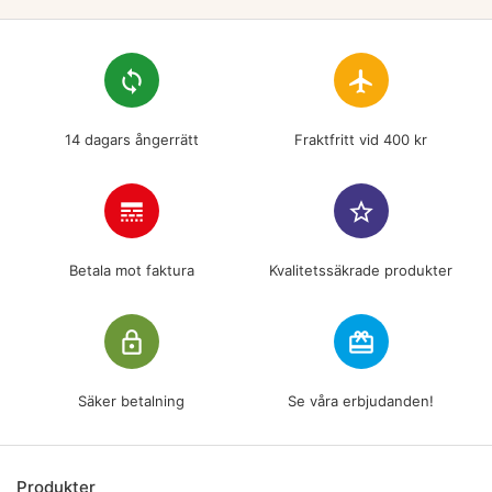
loop
flight
14 dagars ångerrätt
Fraktfritt vid 400 kr
line_style
star_border
Betala mot faktura
Kvalitetssäkrade produkter
lock_outline
redeem
Säker betalning
Se våra erbjudanden!
Produkter