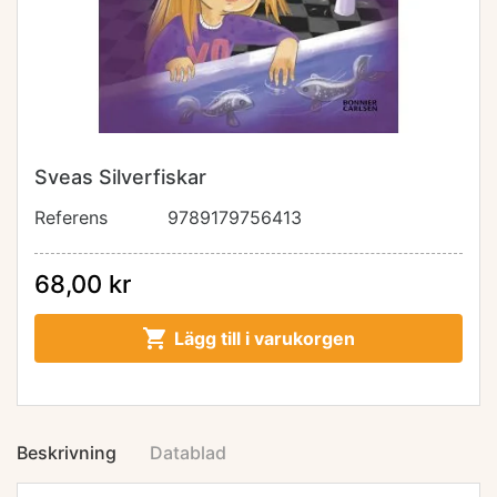
Sveas Silverfiskar
Referens
9789179756413
68,00 kr

Lägg till i varukorgen
Beskrivning
Datablad