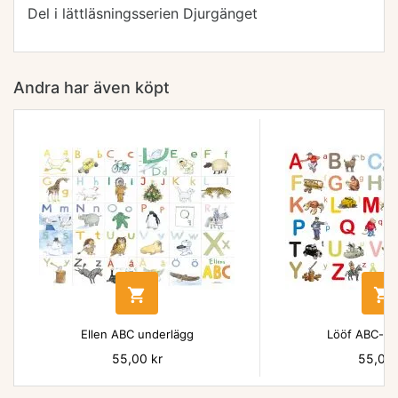
Del i lättläsningsserien Djurgänget
Andra har även köpt


Ellen ABC underlägg
Lööf ABC-un
Pris
55,00 kr
Pris
55,00 