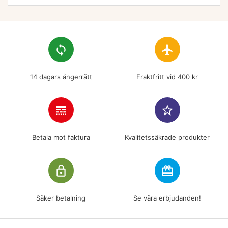
loop
flight
14 dagars ångerrätt
Fraktfritt vid 400 kr
line_style
star_border
Betala mot faktura
Kvalitetssäkrade produkter
lock_outline
redeem
Säker betalning
Se våra erbjudanden!