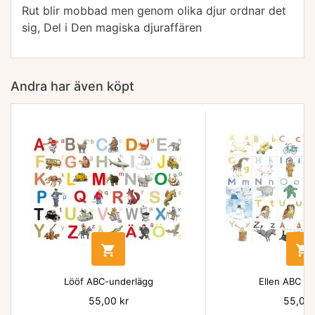
Rut blir mobbad men genom olika djur ordnar det
sig, Del i Den magiska djuraffären
Andra har även köpt


Lööf ABC-underlägg
Ellen ABC un
Pris
55,00 kr
Pris
55,00 