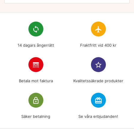
loop
flight
14 dagars ångerrätt
Fraktfritt vid 400 kr
line_style
star_border
Betala mot faktura
Kvalitetssäkrade produkter
lock_outline
redeem
Säker betalning
Se våra erbjudanden!