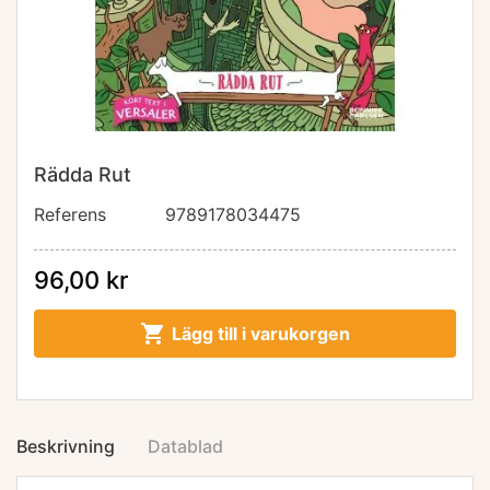
Rädda Rut
Referens
9789178034475
96,00 kr

Lägg till i varukorgen
Beskrivning
Datablad