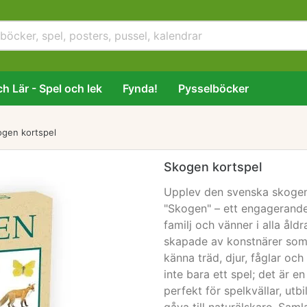
h Lär - Spel och lek
Fynda!
Pysselböcker
ogen kortspel
Skogen kortspel
Upplev den svenska skogen
"Skogen" – ett engagerande
familj och vänner i alla åld
skapade av konstnärer som L
känna träd, djur, fåglar oc
inte bara ett spel; det är e
perfekt för spelkvällar, ut