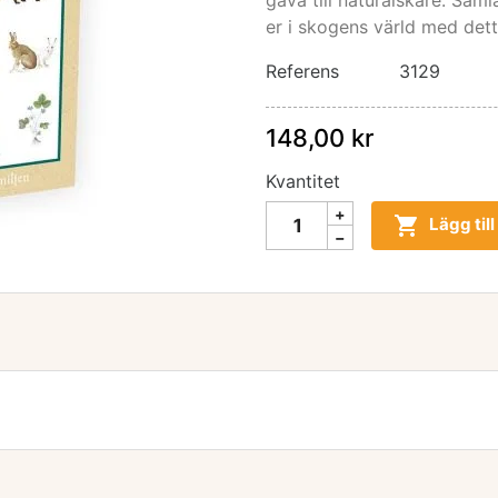
gåva till naturälskare. Sam
er i skogens värld med det
Referens
3129
148,00 kr
Kvantitet

Lägg til