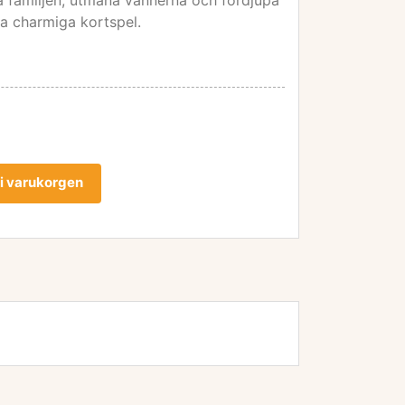
la familjen, utmana vännerna och fördjupa
ta charmiga kortspel.
l i varukorgen