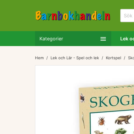

Kategorier
Lek oc
Hem
Lek och Lär - Spel och lek
Kortspel
Sk