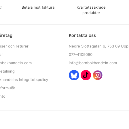
kr
Betala mot faktura
Kvalitetssäkrade
produkter
öretag
Kontakta oss
nser och returer
Nedre Slottsgatan 6, 753 09 Upp
or
077-4109090
nbokhandeln.com
info@barnbokhandeln.com
etalning
handelns Integritetspolicy
tformulär
nto