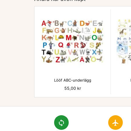

Lööf ABC-underlägg
Pris
55,00 kr
loop
flight