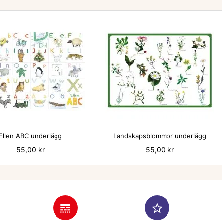


Ellen ABC underlägg
Landskapsblommor underlägg
Pris
55,00 kr
Pris
55,00 kr
line_style
star_border