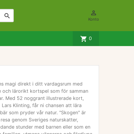


Konto
shopping_cart
0
s magi direkt i ditt vardagsrum med
 och lärorikt kortspel som för samman
rar. Med 52 noggrant illustrerade kort,
ars Klinting, får ni chansen att lära
h bär som pryder vår natur. "Skogen" är
n resa genom Sveriges naturskatter,
bildande stunder med barnen eller som en