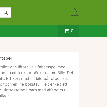


Konto
shopping_cart
0
rtspel
roligt och läroroikt alfabetsspel med
and annat tecknar böckerna om Billy. Det
ätt. Ett kort med en bild på fotbollens
r och en lite bokstav. Helt enkelt ett
bollsintresserade barn med alfabetets
lkort.