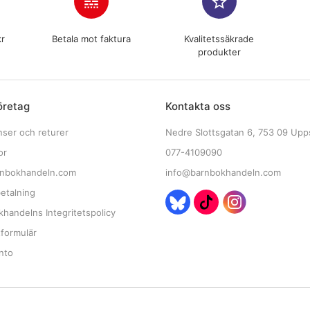
line_style
star_border
kr
Betala mot faktura
Kvalitetssäkrade
produkter
öretag
Kontakta oss
nser och returer
Nedre Slottsgatan 6, 753 09 Upp
or
077-4109090
nbokhandeln.com
info@barnbokhandeln.com
etalning
handelns Integritetspolicy
tformulär
nto