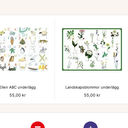


Ellen ABC underlägg
Landskapsblommor underlägg
Pris
55,00 kr
Pris
55,00 kr