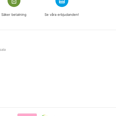
lock_outline
redeem
Säker betalning
Se våra erbjudanden!
sala