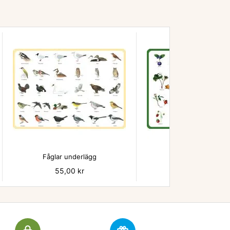


Fåglar underlägg
Bär - underlägg
Pris
55,00 kr
Pris
55,00 kr