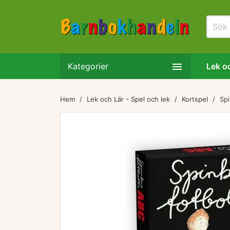

Kategorier
Lek oc
Hem
Lek och Lär - Spel och lek
Kortspel
Spi