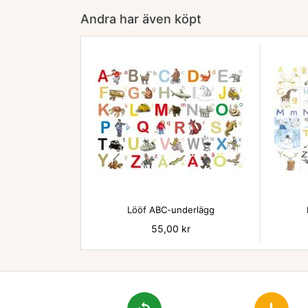
Andra har även köpt

Lööf ABC-underlägg
Pris
55,00 kr