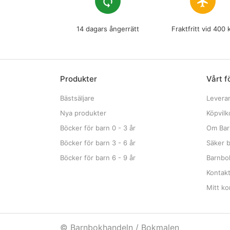
loop
flight
14 dagars ångerrätt
Fraktfritt vid 400 
Produkter
Vårt f
Bästsäljare
Levera
Nya produkter
Köpvilk
Böcker för barn 0 - 3 år
Om Bar
Böcker för barn 3 - 6 år
Säker b
Böcker för barn 6 - 9 år
Barnbok
Kontak
Mitt ko
© Barnbokhandeln / Bokmalen