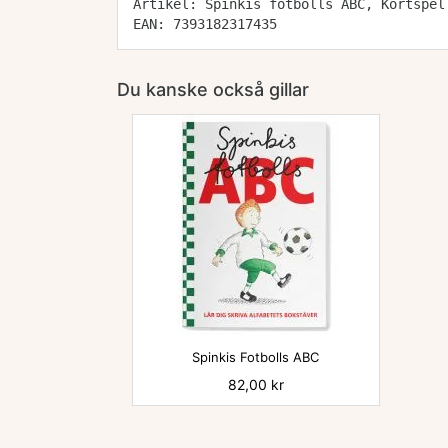
Artikel: Spinkis fotbolls ABC, Kortspel
EAN: 7393182317435
Du kanske också gillar

Spinkis Fotbolls ABC
Pris
82,00 kr