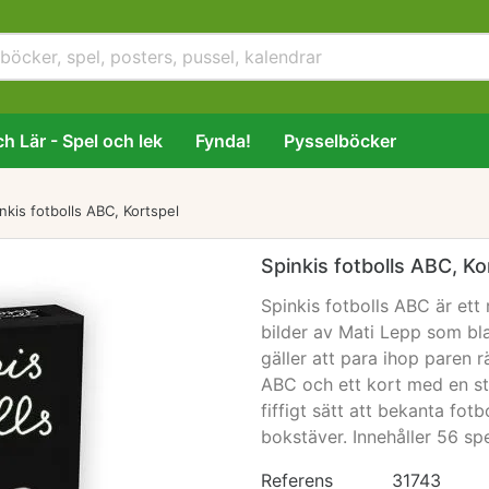
h Lär - Spel och lek
Fynda!
Pysselböcker
nkis fotbolls ABC, Kortspel
Spinkis fotbolls ABC, Ko
Spinkis fotbolls ABC
är ett 
bilder av Mati Lepp som bl
gäller att para ihop paren r
ABC och ett kort med en sto
fiffigt sätt att bekanta fot
bokstäver. Innehåller 56 spe
Referens
31743