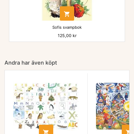

Sofis svampbok
Pris
125,00 kr
Andra har även köpt

