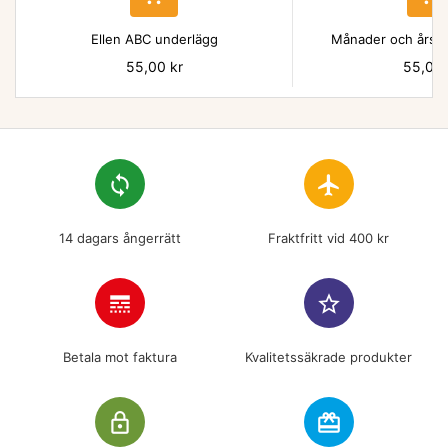
Ellen ABC underlägg
Månader och årsti
Pris
55,00 kr
Pris
55,00 
loop
flight
14 dagars ångerrätt
Fraktfritt vid 400 kr
line_style
star_border
Betala mot faktura
Kvalitetssäkrade produkter
lock_outline
redeem