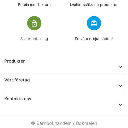
Betala mot faktura
Kvalitetssäkrade produkter
lock_outline
redeem
Säker betalning
Se våra erbjudanden!
Produkter

Vårt företag

Kontakta oss

© Barnbokhandeln / Bokmalen