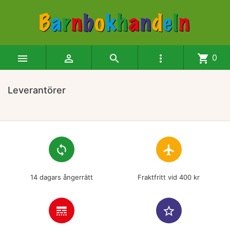




shopping_cart
0
Leverantörer
loop
flight
14 dagars ångerrätt
Fraktfritt vid 400 kr
line_style
star_border