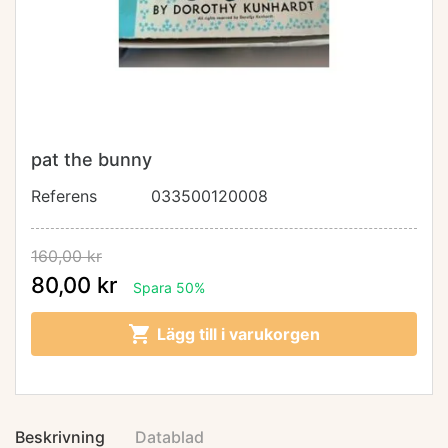
pat the bunny
Referens
033500120008
160,00 kr
80,00 kr
Spara 50%

Lägg till i varukorgen
Beskrivning
Datablad