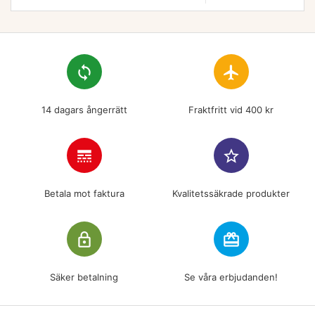
loop
flight
14 dagars ångerrätt
Fraktfritt vid 400 kr
line_style
star_border
Betala mot faktura
Kvalitetssäkrade produkter
lock_outline
redeem
Säker betalning
Se våra erbjudanden!