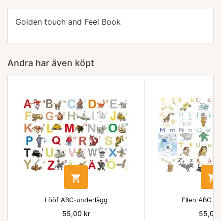
Golden touch and Feel Book
Andra har även köpt


Lööf ABC-underlägg
Ellen ABC un
Pris
55,00 kr
Pris
55,00 