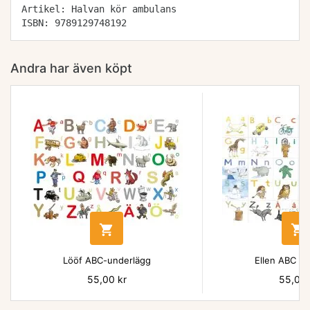
Artikel: Halvan kör ambulans
ISBN: 9789129748192
Andra har även köpt


Lööf ABC-underlägg
Ellen ABC un
Pris
55,00 kr
Pris
55,00 