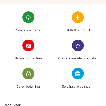
loop
flight
14 dagars ångerrätt
Fraktfritt vid 400 kr
line_style
star_border
Betala mot faktura
Kvalitetssäkrade produkter
lock_outline
redeem
Säker betalning
Se våra erbjudanden!
Produkter