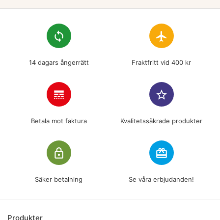
loop
flight
14 dagars ångerrätt
Fraktfritt vid 400 kr
line_style
star_border
Betala mot faktura
Kvalitetssäkrade produkter
lock_outline
redeem
Säker betalning
Se våra erbjudanden!
Produkter