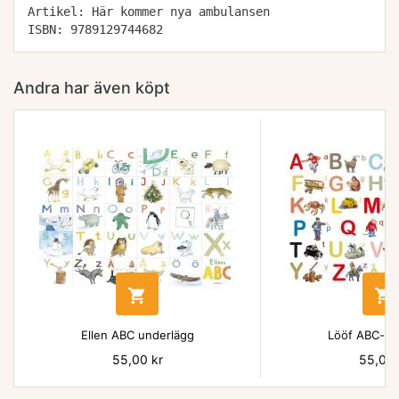
Artikel: Här kommer nya ambulansen
ISBN: 9789129744682
Andra har även köpt


Ellen ABC underlägg
Lööf ABC-un
Pris
55,00 kr
Pris
55,00 