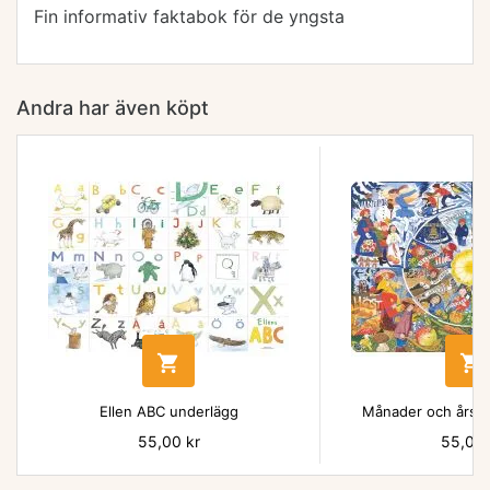
Fin informativ faktabok för de yngsta
Andra har även köpt


Ellen ABC underlägg
Månader och årsti
Pris
55,00 kr
Pris
55,00 