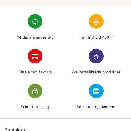
loop
flight
14 dagars ångerrätt
Fraktfritt vid 400 kr
line_style
star_border
Betala mot faktura
Kvalitetssäkrade produkter
lock_outline
redeem
Säker betalning
Se våra erbjudanden!
Produkter