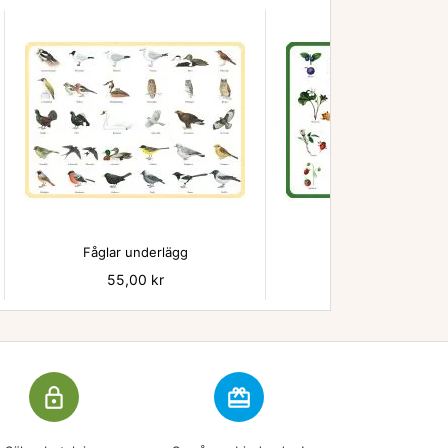


Fåglar underlägg
Bär - underlägg
Pris
55,00 kr
Pris
55,00 kr
lock_outline
redeem