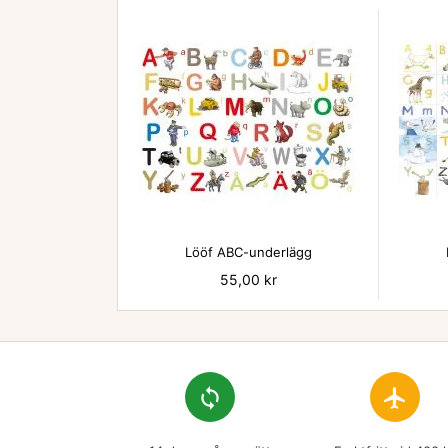

Lööf ABC-underlägg
Pris
55,00 kr
loop
flight