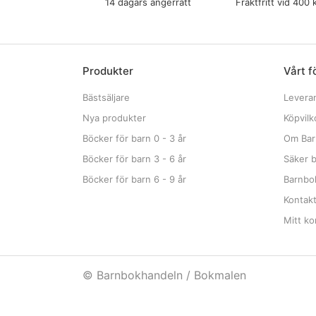
14 dagars ångerrätt
Fraktfritt vid 400 
Produkter
Vårt f
Bästsäljare
Levera
Nya produkter
Köpvilk
Böcker för barn 0 - 3 år
Om Bar
Böcker för barn 3 - 6 år
Säker b
Böcker för barn 6 - 9 år
Barnbok
Kontak
Mitt ko
© Barnbokhandeln / Bokmalen