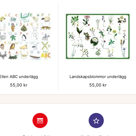


Ellen ABC underlägg
Landskapsblommor underlägg
Pris
55,00 kr
Pris
55,00 kr
line_style
star_border