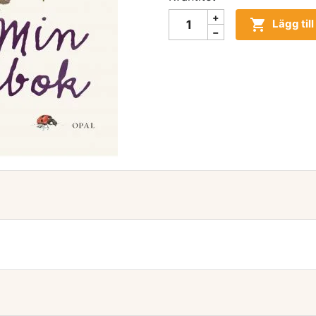

Lägg til