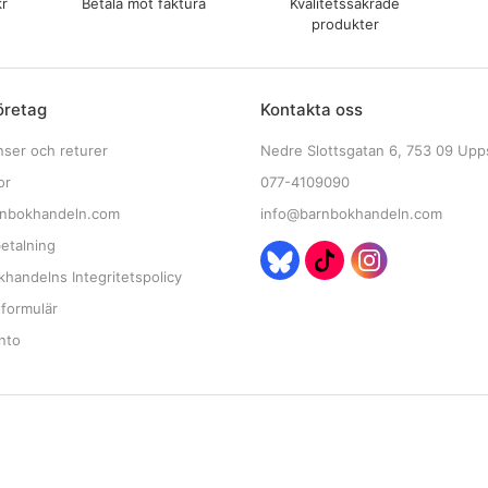
kr
Betala mot faktura
Kvalitetssäkrade
produkter
öretag
Kontakta oss
nser och returer
Nedre Slottsgatan 6, 753 09 Upp
or
077-4109090
nbokhandeln.com
info@barnbokhandeln.com
etalning
handelns Integritetspolicy
tformulär
nto