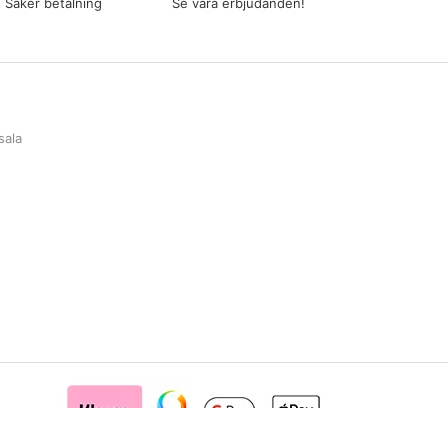
Säker betalning
Se våra erbjudanden!
sala