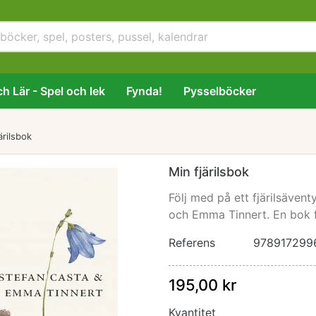
h Lär - Spel och lek
Fynda!
Pysselböcker
ärilsbok
Min fjärilsbok
Följ med på ett fjärilsäve
och Emma Tinnert. En bok f
Referens
978917299
195,00 kr
Kvantitet