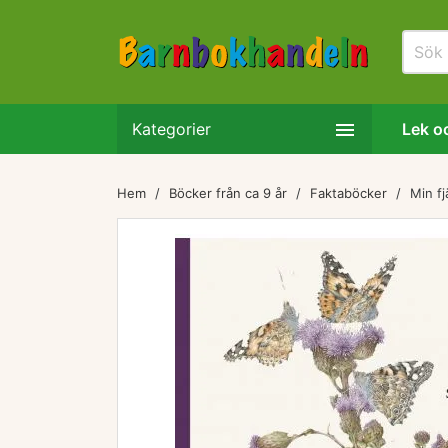

Kategorier
Lek oc
Hem
Böcker från ca 9 år
Faktaböcker
Min fj