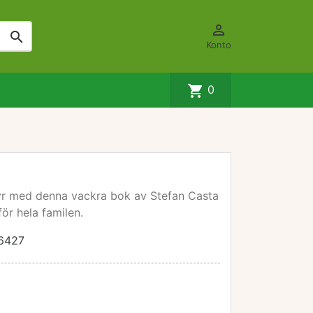


Konto
shopping_cart
0
ntyr med denna vackra bok av Stefan Casta
ör hela familen.
6427