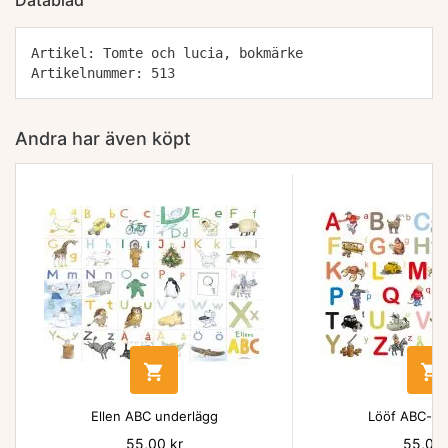
Datablad
Artikel: Tomte och lucia, bokmärke
Artikelnummer: 513
Andra har även köpt


Ellen ABC underlägg
Lööf ABC-un
Pris
55,00 kr
Pris
55,00 