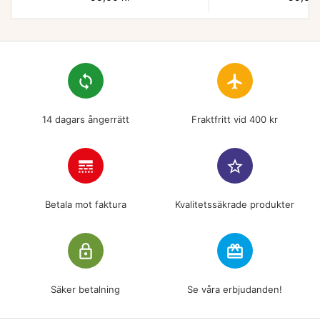
loop
flight
14 dagars ångerrätt
Fraktfritt vid 400 kr
line_style
star_border
Betala mot faktura
Kvalitetssäkrade produkter
lock_outline
redeem
Säker betalning
Se våra erbjudanden!