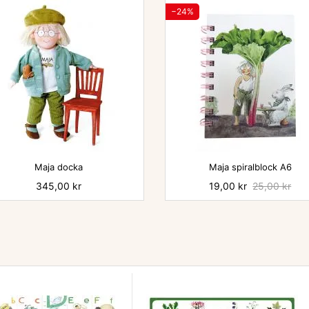
−24%


Maja docka
Maja spiralblock A6
Pris
345,00 kr
Pris
19,00 kr
Baspris
25,00 kr