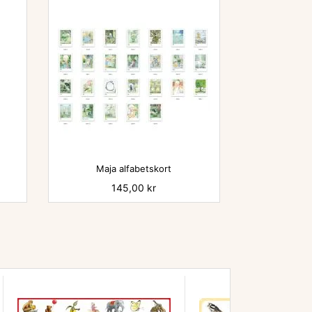

Maja alfabetskort
Pris
145,00 kr