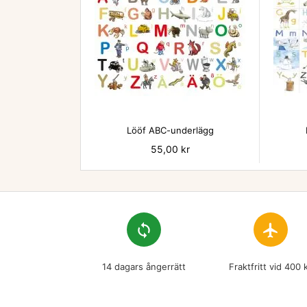

Lööf ABC-underlägg
Pris
55,00 kr
loop
flight
14 dagars ångerrätt
Fraktfritt vid 400 