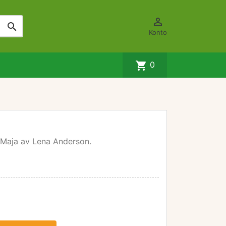


Konto
shopping_cart
0
aja av Lena Anderson.