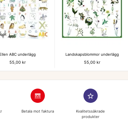


Ellen ABC underlägg
Landskapsblommor underlägg
Pris
55,00 kr
Pris
55,00 kr
line_style
star_border
kr
Betala mot faktura
Kvalitetssäkrade
produkter