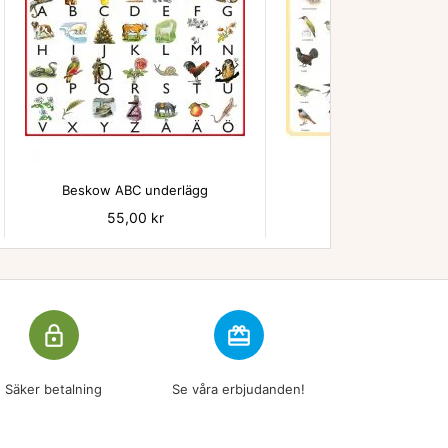


Beskow ABC underlägg
Fåglar underläg
Pris
55,00 kr
Pris
55,00 kr
lock_outline
redeem
Säker betalning
Se våra erbjudanden!