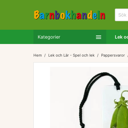

Kategorier
Lek oc
Hem
Lek och Lär - Spel och lek
Pappersvaror