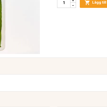

Lägg til