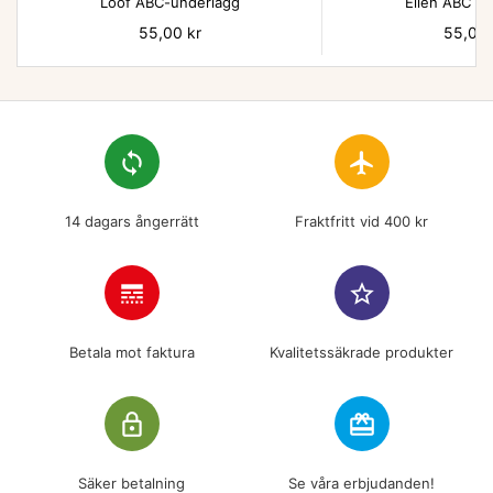
Lööf ABC-underlägg
Ellen ABC un
Pris
55,00 kr
Pris
55,00 
loop
flight
14 dagars ångerrätt
Fraktfritt vid 400 kr
line_style
star_border
Betala mot faktura
Kvalitetssäkrade produkter
lock_outline
redeem
Säker betalning
Se våra erbjudanden!