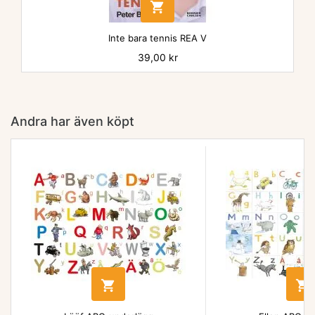

Inte bara tennis REA V
Pris
39,00 kr
Andra har även köpt

