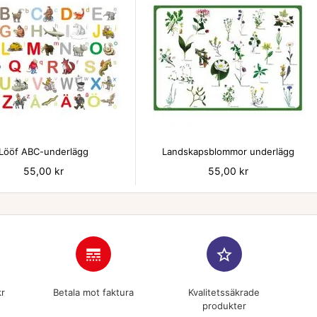


Lööf ABC-underlägg
Landskapsblommor underlägg
Pris
55,00 kr
Pris
55,00 kr
line_style
star_border
kr
Betala mot faktura
Kvalitetssäkrade
produkter