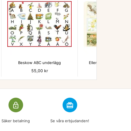


Beskow ABC underlägg
Ellen Månadsbilder un
Pris
55,00 kr
Pris
55,00 kr
lock_outline
redeem
Säker betalning
Se våra erbjudanden!