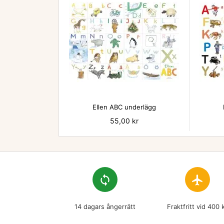

Ellen ABC underlägg
Pris
55,00 kr
loop
flight
14 dagars ångerrätt
Fraktfritt vid 400 