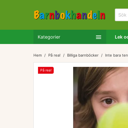

Kategorier
Lek oc
Hem
På rea!
Billiga barnböcker
Inte bara te
På rea!