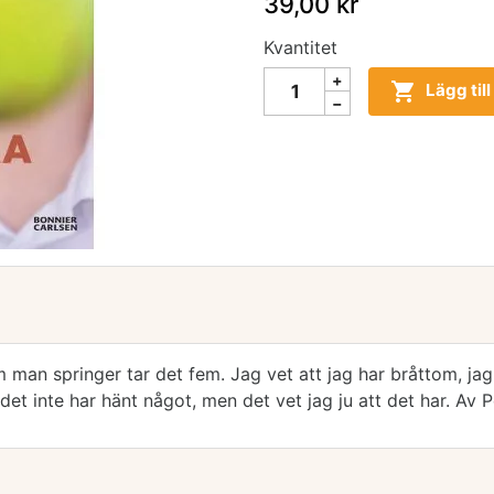
39,00 kr
Kvantitet

Lägg til
m man springer tar det fem. Jag vet att jag har bråttom, ja
et inte har hänt något, men det vet jag ju att det har. Av P