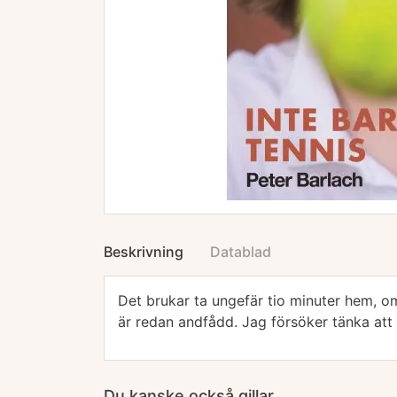
Beskrivning
Datablad
Det brukar ta ungefär tio minuter hem, o
är redan andfådd. Jag försöker tänka att d
Du kanske också gillar