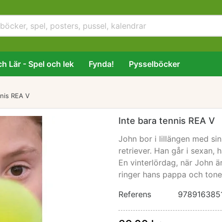
h Lär - Spel och lek
Fynda!
Pysselböcker
nnis REA V
Inte bara tennis REA V
John bor i lillängen med s
retriever. Han går i sexan,
En vinterlördag, när John ä
ringer hans pappa och tonen
Referens
978916385