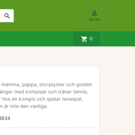


Konto
shopping_cart
0
in mamma, pappa, storasyster och golden
 hänger med kompisar och tränar tennis.
r hos en kompis och spelar tevespel,
 är inte den vanliga.
1834