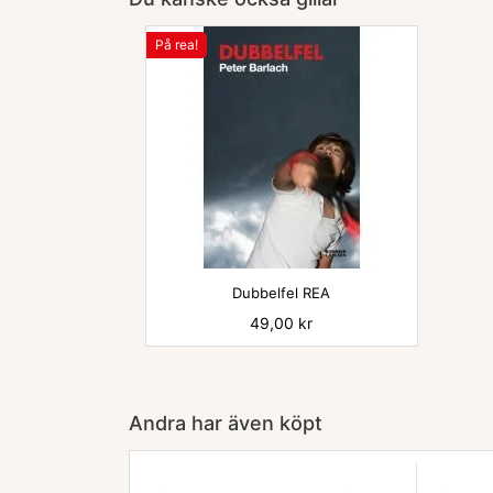
På rea!

Dubbelfel REA
Pris
49,00 kr
Andra har även köpt