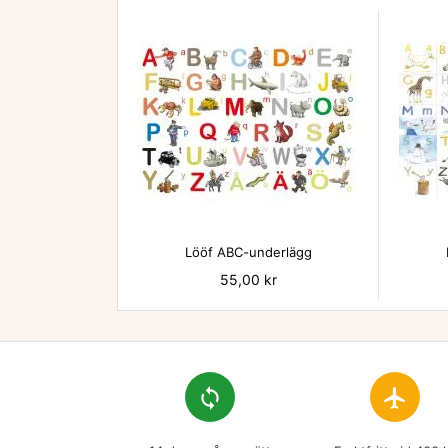

Lööf ABC-underlägg
Pris
55,00 kr
loop
flight