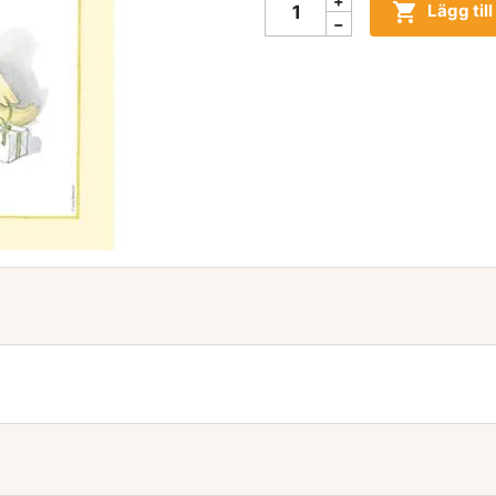

Lägg til