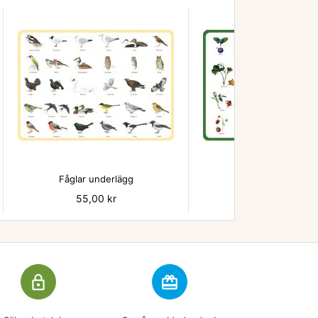


Fåglar underlägg
Bär - underlägg
Pris
55,00 kr
Pris
55,00 kr
lock_outline
redeem