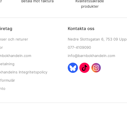
kr
Betala mot faktura
Kvalitetssäkrade
produkter
öretag
Kontakta oss
nser och returer
Nedre Slottsgatan 6, 753 09 Upp
or
077-4109090
nbokhandeln.com
info@barnbokhandeln.com
etalning
handelns Integritetspolicy
tformulär
nto