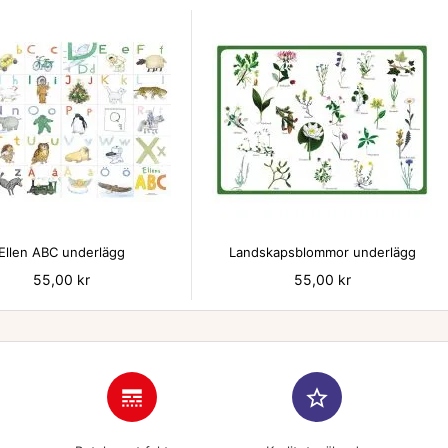


Ellen ABC underlägg
Landskapsblommor underlägg
Pris
55,00 kr
Pris
55,00 kr
line_style
star_border