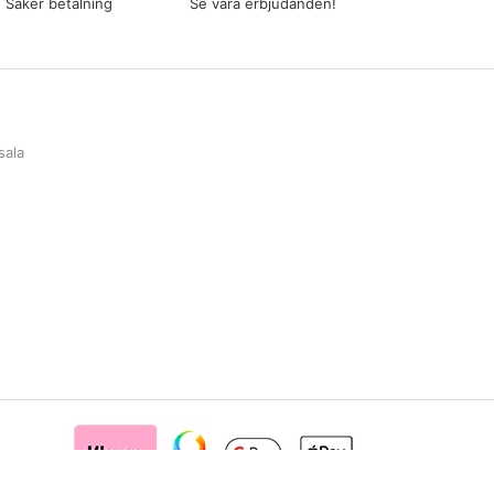
Säker betalning
Se våra erbjudanden!
sala