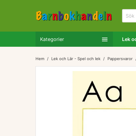

Kategorier
Lek oc
Hem
Lek och Lär - Spel och lek
Pappersvaror