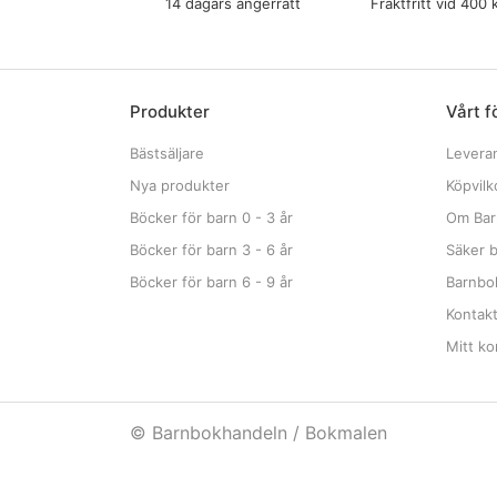
14 dagars ångerrätt
Fraktfritt vid 400 
Produkter
Vårt f
Bästsäljare
Levera
Nya produkter
Köpvilk
Böcker för barn 0 - 3 år
Om Bar
Böcker för barn 3 - 6 år
Säker b
Böcker för barn 6 - 9 år
Barnbok
Kontak
Mitt ko
© Barnbokhandeln / Bokmalen