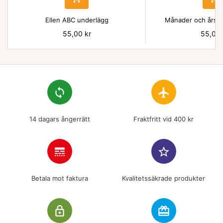
Ellen ABC underlägg
Månader och årsti
Pris
55,00 kr
Pris
55,00 
loop
flight
14 dagars ångerrätt
Fraktfritt vid 400 kr
line_style
star_border
Betala mot faktura
Kvalitetssäkrade produkter
lock_outline
redeem