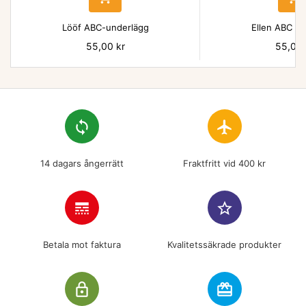
Lööf ABC-underlägg
Ellen ABC un
Pris
55,00 kr
Pris
55,00 
loop
flight
14 dagars ångerrätt
Fraktfritt vid 400 kr
line_style
star_border
Betala mot faktura
Kvalitetssäkrade produkter
lock_outline
redeem