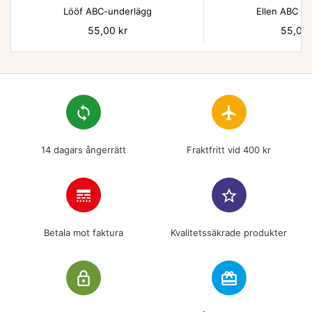
Lööf ABC-underlägg
Ellen ABC un
Pris
55,00 kr
Pris
55,00 
loop
flight
14 dagars ångerrätt
Fraktfritt vid 400 kr
line_style
star_border
Betala mot faktura
Kvalitetssäkrade produkter
lock_outline
redeem