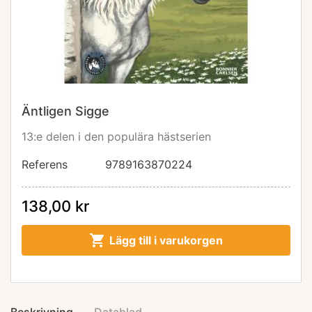
Äntligen Sigge
13:e delen i den populära hästserien
Referens
9789163870224
138,00 kr

Lägg till i varukorgen