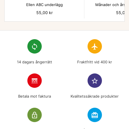
Ellen ABC underlägg
Månader och årsti
Pris
55,00 kr
Pris
55,00 
loop
flight
14 dagars ångerrätt
Fraktfritt vid 400 kr
line_style
star_border
Betala mot faktura
Kvalitetssäkrade produkter
lock_outline
redeem