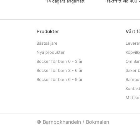
14 dagars ångerrätt
Fraktfritt vid 400 
Produkter
Vårt f
Bästsäljare
Levera
Nya produkter
Köpvilk
Böcker för barn 0 - 3 år
Om Bar
Böcker för barn 3 - 6 år
Säker b
Böcker för barn 6 - 9 år
Barnbok
Kontak
Mitt ko
© Barnbokhandeln / Bokmalen