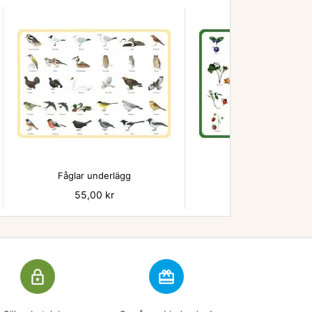


Fåglar underlägg
Bär - underlägg
Pris
55,00 kr
Pris
55,00 kr
lock_outline
redeem