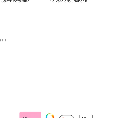
Säker betalning
Se våra erbjudanden!
sala