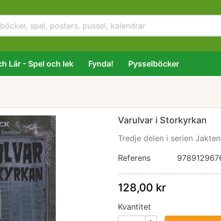
h Lär - Spel och lek
Fynda!
Pysselböcker
Varulvar i Storkyrkan
Tredje delen i serien Jakte
Referens
978912967
128,00 kr
Kvantitet