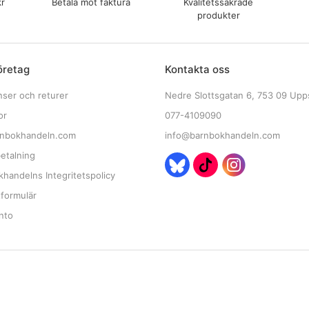
kr
Betala mot faktura
Kvalitetssäkrade
produkter
öretag
Kontakta oss
nser och returer
Nedre Slottsgatan 6, 753 09 Upp
or
077-4109090
nbokhandeln.com
info@barnbokhandeln.com
etalning
handelns Integritetspolicy
tformulär
nto