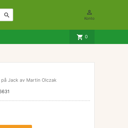


Konto
shopping_cart
0
n på Jack av Martin Olczak
6631