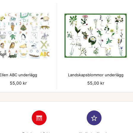


Ellen ABC underlägg
Landskapsblommor underlägg
Pris
55,00 kr
Pris
55,00 kr
line_style
star_border