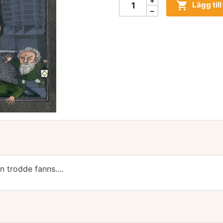

Lägg til
 trodde fanns....