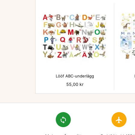

Lööf ABC-underlägg
Pris
55,00 kr
loop
flight