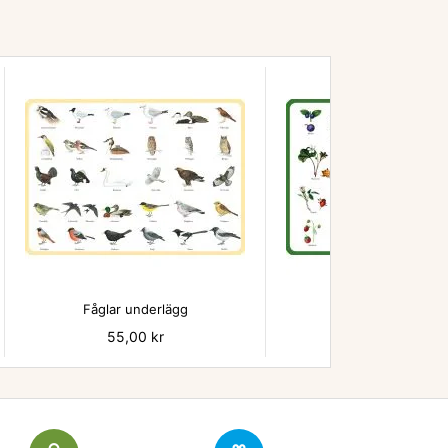


Fåglar underlägg
Bär - underlägg
Pris
55,00 kr
Pris
55,00 kr