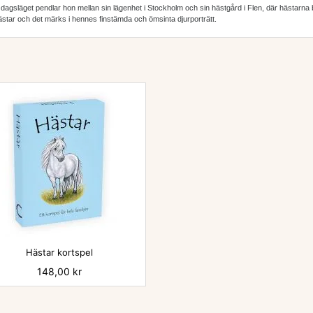
I dagsläget pendlar hon mellan sin lägenhet i Stockholm och sin hästgård i Flen, där hästarn
ästar och det märks i hennes finstämda och ömsinta djurporträtt.

Hästar kortspel
Pris
148,00 kr