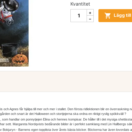
Kvantitet

Lägg til
 och Agnes får hjälpa till mer och mer i stallet. Den första ridlektionen blir en överraskning
ården och snart är det Halloween och stortjejerna ska ordna en riktigt ryslig spökkväll ?
som handlar om ponnytjejen Elina och hennes kompisar. De håller till i det mysiga shettisstall
 har sett. Margareta Nordqvists bedårande bilder är i perfekt samklang med Lin Hallbergs säk
v Bokjuryn - Barnens egen topplista över årets bästa böcker. Böckerna har även lovordats av 