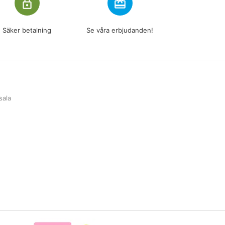
lock_outline
redeem
Säker betalning
Se våra erbjudanden!
sala