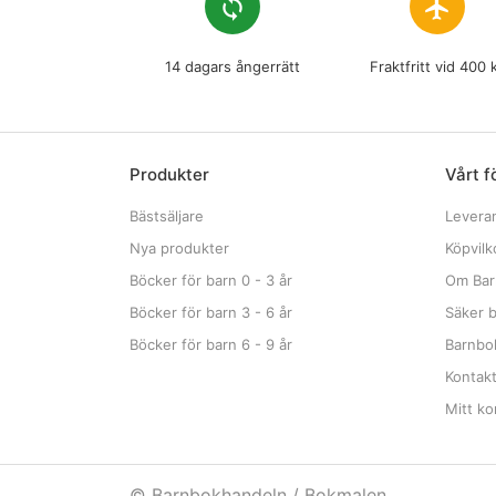
loop
flight
14 dagars ångerrätt
Fraktfritt vid 400 
Produkter
Vårt f
Bästsäljare
Levera
Nya produkter
Köpvilk
Böcker för barn 0 - 3 år
Om Bar
Böcker för barn 3 - 6 år
Säker b
Böcker för barn 6 - 9 år
Barnbok
Kontak
Mitt ko
© Barnbokhandeln / Bokmalen