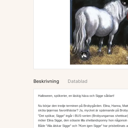
Beskrivning
Datablad
Halloween, spökerier, en läskig häxa och Sigge såklart!
Nu börjar den tredje terminen på Brobygården. Elina, Hanna, Mattis
sköta tjejernas favorithästar? Ja, mycket är spännande på Brobyg
"Det spökar, Sigge" ingår i BUS-serien (Brobyungarnas shettisar), 
möter Elina Sigge, den sötaste lilla shetlandsponny hon någonsin
Både "Alla älskar Sigge" och ?Kom igen Sigge" har prisbelönats a