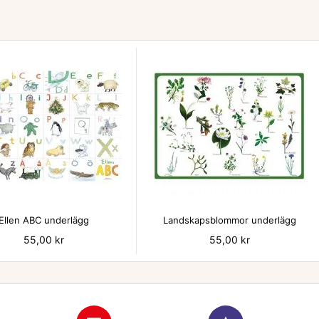


Ellen ABC underlägg
Landskapsblommor underlägg
Pris
55,00 kr
Pris
55,00 kr