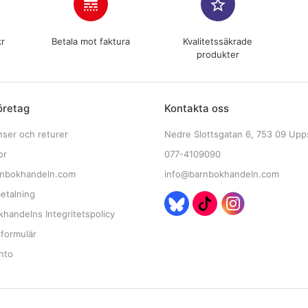
line_style
star_border
kr
Betala mot faktura
Kvalitetssäkrade
produkter
öretag
Kontakta oss
nser och returer
Nedre Slottsgatan 6, 753 09 Upp
or
077-4109090
nbokhandeln.com
info@barnbokhandeln.com
etalning
handelns Integritetspolicy
tformulär
nto