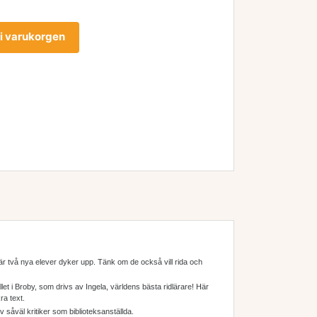
l i varukorgen
 när två nya elever dyker upp. Tänk om de också vill rida och
et i Broby, som drivs av Ingela, världens bästa ridlärare! Här
ra text.
såväl kritiker som biblioteksanställda.