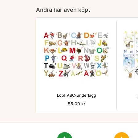
Andra har även köpt

Lööf ABC-underlägg
Pris
55,00 kr