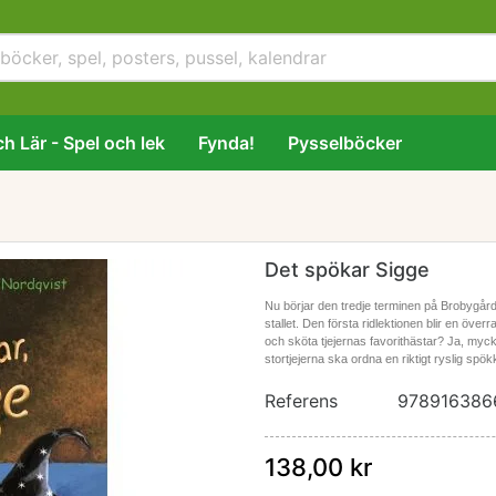
h Lär - Spel och lek
Fynda!
Pysselböcker
Det spökar Sigge
Nu börjar den tredje terminen på Brobygårde
stallet. Den första ridlektionen blir en öve
och sköta tjejernas favorithästar? Ja, my
stortjejerna ska ordna en riktigt ryslig spök
Referens
978916386
138,00 kr