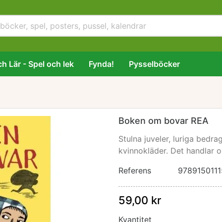
h Lär - Spel och lek
Fynda!
Pysselböcker
Boken om bovar REA
Stulna juveler, luriga bedra
kvinnokläder. Det handlar 
Referens
978915011
59,00 kr
Kvantitet