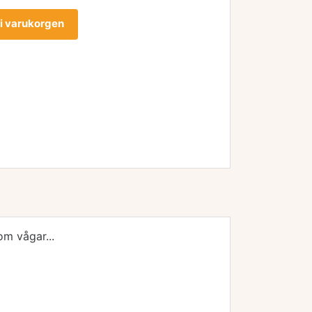
l i varukorgen
om vågar...