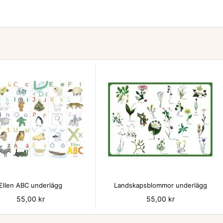


Ellen ABC underlägg
Landskapsblommor underlägg
Pris
55,00 kr
Pris
55,00 kr