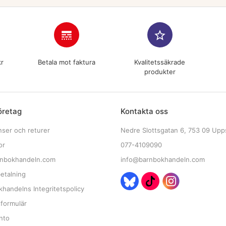
line_style
star_border
kr
Betala mot faktura
Kvalitetssäkrade
produkter
öretag
Kontakta oss
nser och returer
Nedre Slottsgatan 6, 753 09 Upp
or
077-4109090
nbokhandeln.com
info@barnbokhandeln.com
etalning
handelns Integritetspolicy
tformulär
nto