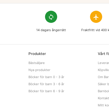
loop
flight
14 dagars ångerrätt
Fraktfritt vid 400 
Produkter
Vårt f
Bästsäljare
Levera
Nya produkter
Köpvilk
Böcker för barn 0 - 3 år
Om Bar
Böcker för barn 3 - 6 år
Säker b
Böcker för barn 6 - 9 år
Barnbok
Kontak
Mitt ko