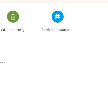
lock_outline
redeem
Säker betalning
Se våra erbjudanden!
sala