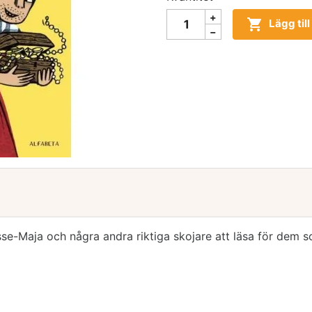

Lägg til
e-Maja och några andra riktiga skojare att läsa för dem s