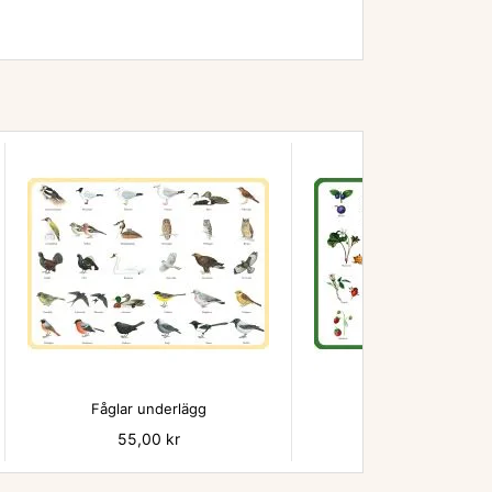


Fåglar underlägg
Bär - underlägg
Pris
55,00 kr
Pris
55,00 kr