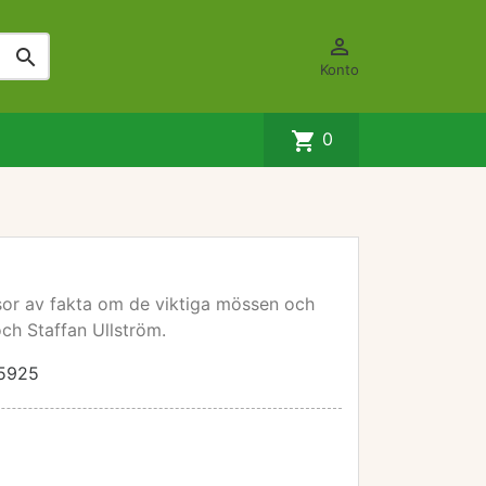


Konto
shopping_cart
0
sor av fakta om de viktiga mössen och
ch Staffan Ullström.
5925