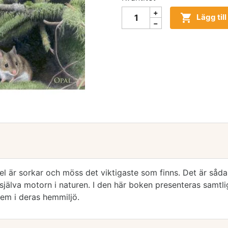

Lägg til
gel är sorkar och möss det viktigaste som finns. Det är såd
jälva motorn i naturen. I den här boken presenteras samtli
 dem i deras hemmiljö.