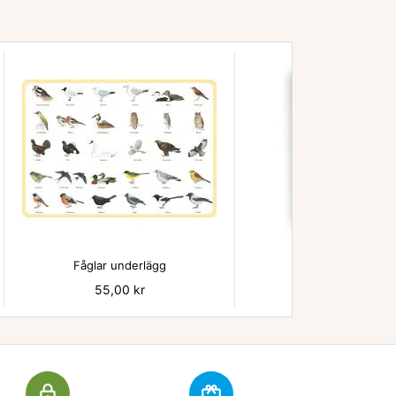


Fåglar underlägg
Pentarex kortspe
Pris
55,00 kr
Pris
120,00 kr
lock_outline
redeem