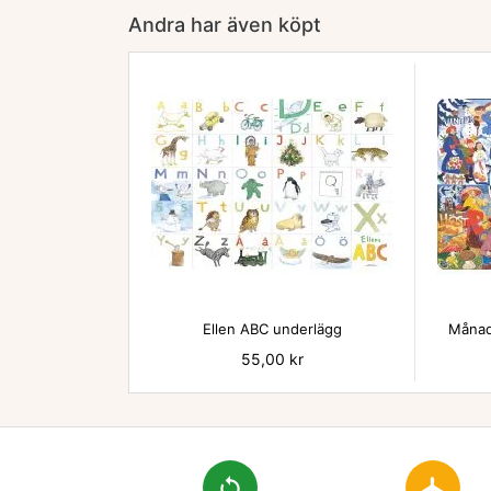
Andra har även köpt

Ellen ABC underlägg
Månad
Pris
55,00 kr
loop
flight