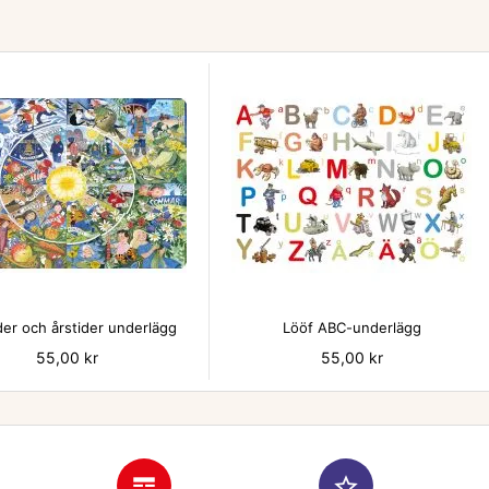


er och årstider underlägg
Lööf ABC-underlägg
Pris
55,00 kr
Pris
55,00 kr
line_style
star_border