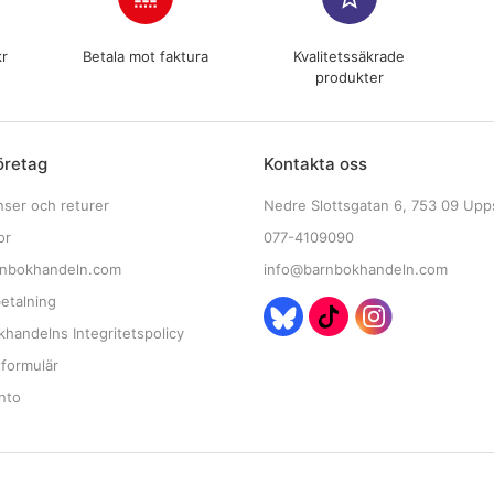
kr
Betala mot faktura
Kvalitetssäkrade
produkter
öretag
Kontakta oss
nser och returer
Nedre Slottsgatan 6, 753 09 Upp
or
077-4109090
nbokhandeln.com
info@barnbokhandeln.com
etalning
handelns Integritetspolicy
tformulär
nto