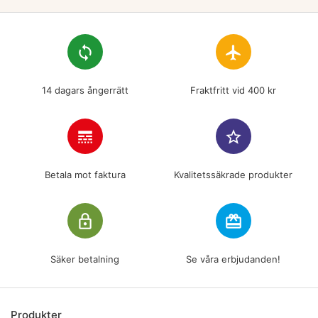
loop
flight
14 dagars ångerrätt
Fraktfritt vid 400 kr
line_style
star_border
Betala mot faktura
Kvalitetssäkrade produkter
lock_outline
redeem
Säker betalning
Se våra erbjudanden!
Produkter