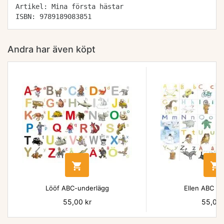
Artikel: Mina första hästar
ISBN: 9789189083851
Andra har även köpt


Lööf ABC-underlägg
Ellen ABC un
Pris
55,00 kr
Pris
55,00 