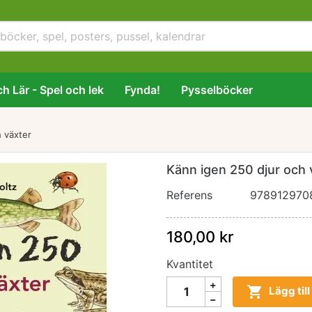
h Lär - Spel och lek
Fynda!
Pysselböcker
 växter
Känn igen 250 djur och 
Referens
978912970
180,00 kr
Kvantitet

Lägg til