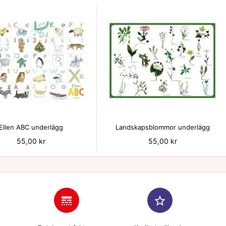


Ellen ABC underlägg
Landskapsblommor underlägg
Pris
55,00 kr
Pris
55,00 kr
line_style
star_border