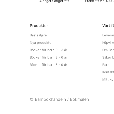
14 dagars ångerrätt
Fraktfritt vid 400 
Produkter
Vårt f
Bästsäljare
Levera
Nya produkter
Köpvilk
Böcker för barn 0 - 3 år
Om Bar
Böcker för barn 3 - 6 år
Säker b
Böcker för barn 6 - 9 år
Barnbok
Kontak
Mitt ko
© Barnbokhandeln / Bokmalen