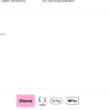
Säker betalning
Se våra erbjudanden!
sala