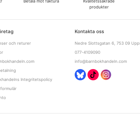
kr
Betala mot faktura
Kvalitetssäkrade
produkter
öretag
Kontakta oss
nser och returer
Nedre Slottsgatan 6, 753 09 Upp
or
077-4109090
nbokhandeln.com
info@barnbokhandeln.com
etalning
handelns Integritetspolicy
tformulär
nto