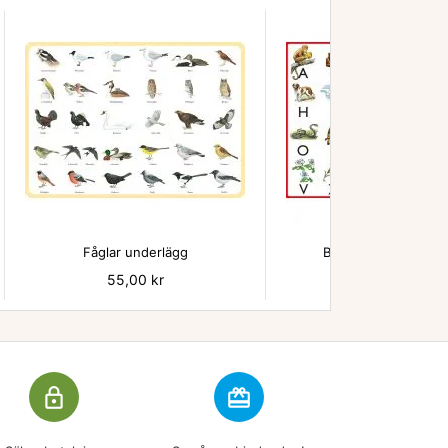


Fåglar underlägg
Beskow ABC underl
Pris
55,00 kr
Pris
55,00 kr
lock_outline
redeem