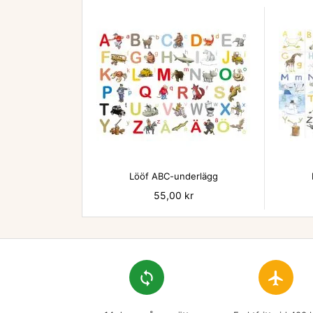

Lööf ABC-underlägg
Pris
55,00 kr
loop
flight