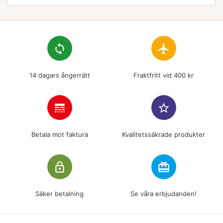
loop
flight
14 dagars ångerrätt
Fraktfritt vid 400 kr
line_style
star_border
Betala mot faktura
Kvalitetssäkrade produkter
lock_outline
redeem
Säker betalning
Se våra erbjudanden!