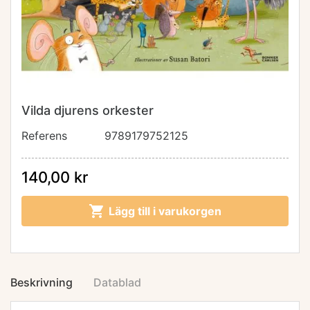
Vilda djurens orkester
Referens
9789179752125
140,00 kr

Lägg till i varukorgen
Beskrivning
Datablad