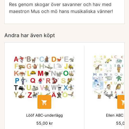
Res genom skogar över savanner och hav med
maestron Mus och mö hans musikaliska vänner!
Andra har även köpt


Lööf ABC-underlägg
Ellen ABC un
Pris
55,00 kr
Pris
55,00 