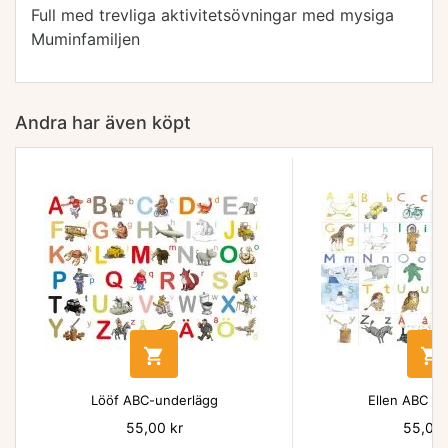
Full med trevliga aktivitetsövningar med mysiga
Muminfamiljen
Andra har även köpt


Lööf ABC-underlägg
Ellen ABC un
Pris
55,00 kr
Pris
55,00 