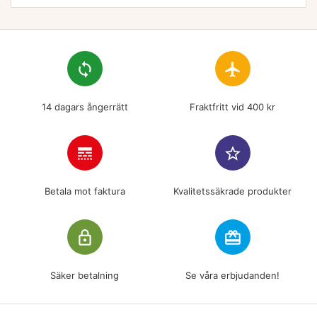
loop
flight
14 dagars ångerrätt
Fraktfritt vid 400 kr
line_style
star_border
Betala mot faktura
Kvalitetssäkrade produkter
lock_outline
redeem
Säker betalning
Se våra erbjudanden!