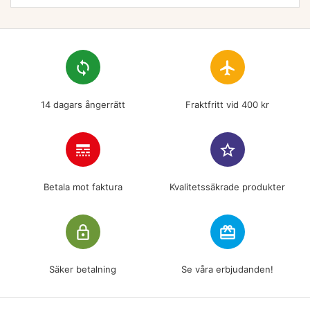
loop
flight
14 dagars ångerrätt
Fraktfritt vid 400 kr
line_style
star_border
Betala mot faktura
Kvalitetssäkrade produkter
lock_outline
redeem
Säker betalning
Se våra erbjudanden!