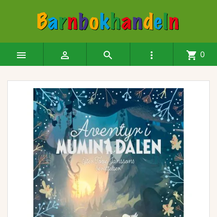




shopping_cart
0