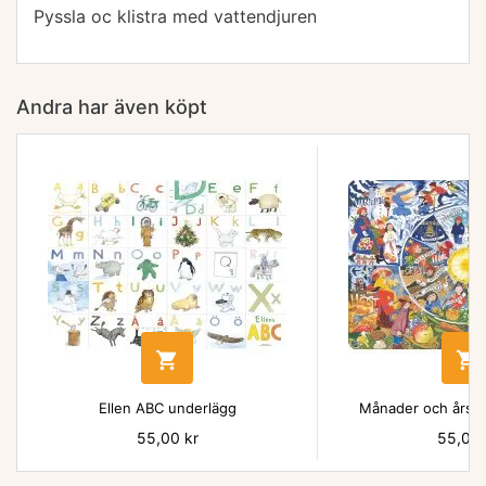
Pyssla oc klistra med vattendjuren
Andra har även köpt


Ellen ABC underlägg
Månader och årsti
Pris
55,00 kr
Pris
55,00 