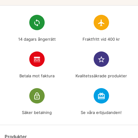
loop
flight
14 dagars ångerrätt
Fraktfritt vid 400 kr
line_style
star_border
Betala mot faktura
Kvalitetssäkrade produkter
lock_outline
redeem
Säker betalning
Se våra erbjudanden!
Produkter