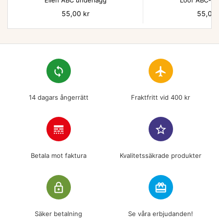
Ellen ABC underlägg
Lööf ABC-un
Pris
55,00 kr
Pris
55,00 
loop
flight
14 dagars ångerrätt
Fraktfritt vid 400 kr
line_style
star_border
Betala mot faktura
Kvalitetssäkrade produkter
lock_outline
redeem
Säker betalning
Se våra erbjudanden!