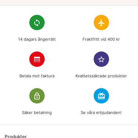
loop
flight
14 dagars ångerrätt
Fraktfritt vid 400 kr
line_style
star_border
Betala mot faktura
Kvalitetssäkrade produkter
lock_outline
redeem
Säker betalning
Se våra erbjudanden!
Produkter