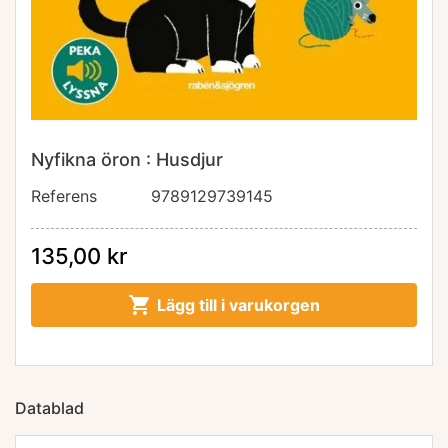
Nyfikna öron : Husdjur
Referens
9789129739145
135,00 kr

Lägg till i varukorgen
Datablad