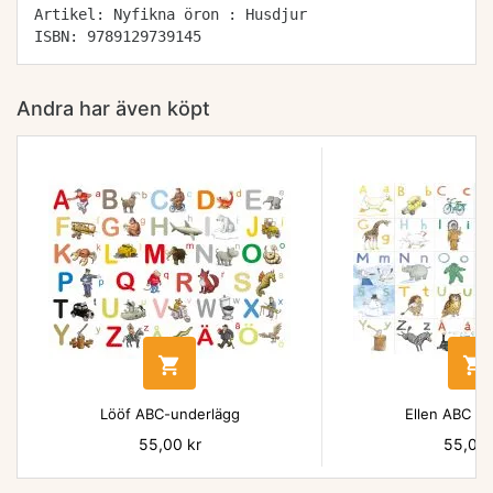
Artikel: Nyfikna öron : Husdjur
ISBN: 9789129739145
Andra har även köpt


Lööf ABC-underlägg
Ellen ABC un
Pris
55,00 kr
Pris
55,00 