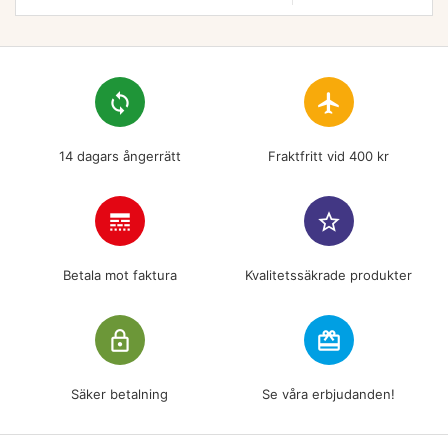
loop
flight
14 dagars ångerrätt
Fraktfritt vid 400 kr
line_style
star_border
Betala mot faktura
Kvalitetssäkrade produkter
lock_outline
redeem
Säker betalning
Se våra erbjudanden!