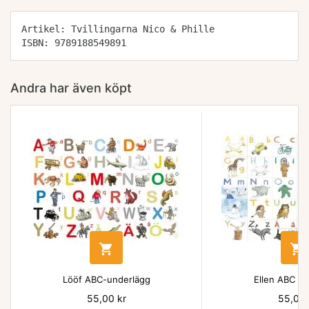
Artikel: Tvillingarna Nico & Phille
ISBN: 9789188549891
Andra har även köpt


Lööf ABC-underlägg
Ellen ABC un
Pris
55,00 kr
Pris
55,00 