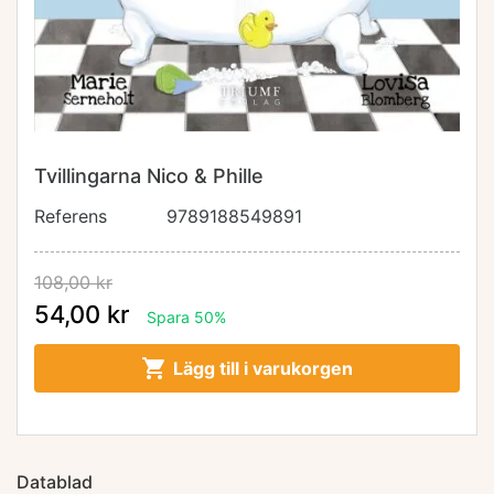
Tvillingarna Nico & Phille
Referens
9789188549891
108,00 kr
54,00 kr
Spara 50%

Lägg till i varukorgen
Datablad