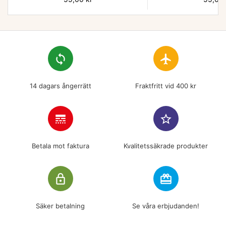
loop
flight
14 dagars ångerrätt
Fraktfritt vid 400 kr
line_style
star_border
Betala mot faktura
Kvalitetssäkrade produkter
lock_outline
redeem
Säker betalning
Se våra erbjudanden!