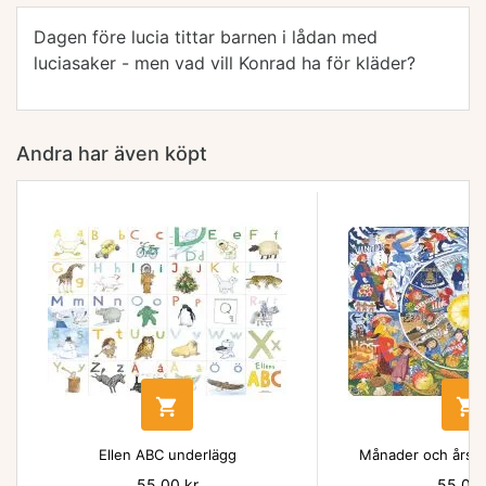
Dagen före lucia tittar barnen i lådan med
luciasaker - men vad vill Konrad ha för kläder?
Andra har även köpt


Ellen ABC underlägg
Månader och årsti
Pris
55,00 kr
Pris
55,00 