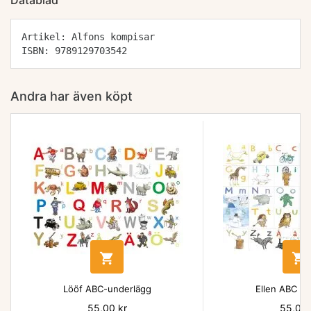
Datablad
Artikel: Alfons kompisar
ISBN: 9789129703542
Andra har även köpt


Lööf ABC-underlägg
Ellen ABC un
Pris
55,00 kr
Pris
55,00 