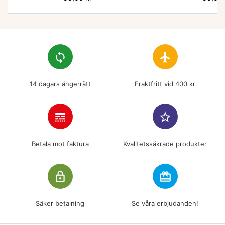
loop
flight
14 dagars ångerrätt
Fraktfritt vid 400 kr
line_style
star_border
Betala mot faktura
Kvalitetssäkrade produkter
lock_outline
redeem
Säker betalning
Se våra erbjudanden!