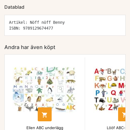
Datablad
Artikel: Nöff nöff Benny
ISBN: 9789129674477
Andra har även köpt


Ellen ABC underlägg
Lööf ABC-un