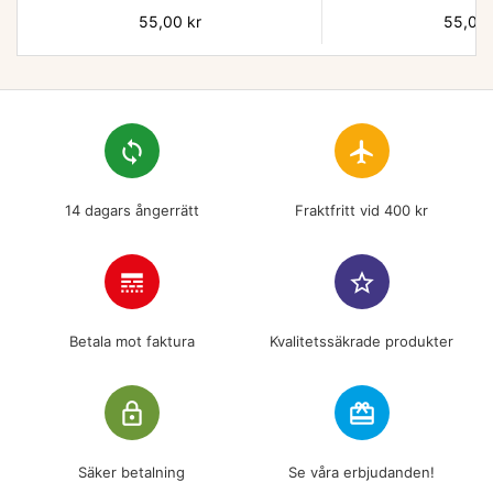
Pris
55,00 kr
Pris
55,00 
loop
flight
14 dagars ångerrätt
Fraktfritt vid 400 kr
line_style
star_border
Betala mot faktura
Kvalitetssäkrade produkter
lock_outline
redeem
Säker betalning
Se våra erbjudanden!