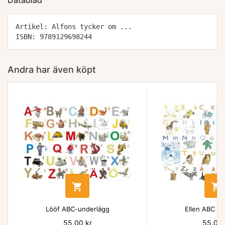
Datablad
Artikel: Alfons tycker om ...
ISBN: 9789129698244
Andra har även köpt


Lööf ABC-underlägg
Ellen ABC un
Pris
55,00 kr
Pris
55,00 