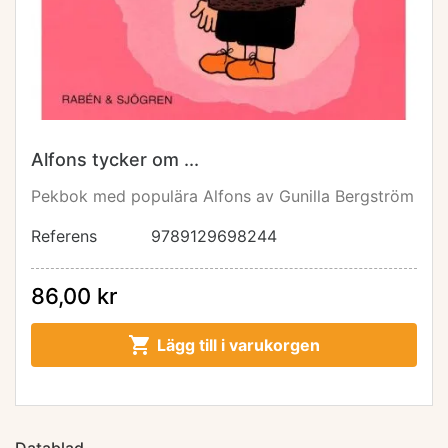
Alfons tycker om ...
Pekbok med populära Alfons av Gunilla Bergström
Referens
9789129698244
86,00 kr

Lägg till i varukorgen