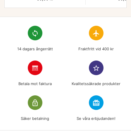
loop
flight
14 dagars ångerrätt
Fraktfritt vid 400 kr
line_style
star_border
Betala mot faktura
Kvalitetssäkrade produkter
lock_outline
redeem
Säker betalning
Se våra erbjudanden!